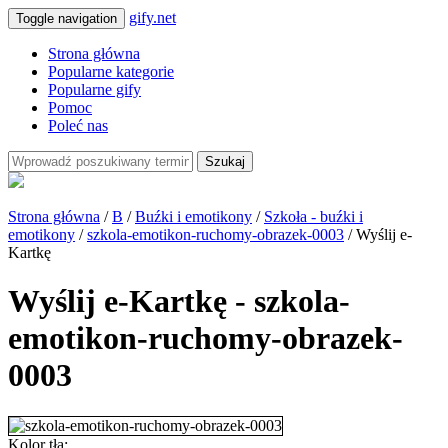
gify.net
Toggle navigation
Strona główna
Popularne kategorie
Popularne gify
Pomoc
Poleć nas
Szukaj
Strona główna
/
B
/
Buźki i emotikony
/
Szkoła - buźki i
emotikony
/
szkola-emotikon-ruchomy-obrazek-0003
/ Wyślij e-
Kartkę
Wyślij e-Kartkę - szkola-
emotikon-ruchomy-obrazek-
0003
Kolor tła: