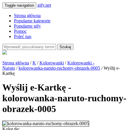
gify.net
Toggle navigation
Strona główna
Popularne kategorie
Popularne gify
Pomoc
Poleć nas
Szukaj
Strona główna
/
K
/
Kolorowanki
/
Kolorowanki -
Naruto
/
kolorowanka-naruto-ruchomy-obrazek-0005
/ Wyślij e-
Kartkę
Wyślij e-Kartkę -
kolorowanka-naruto-ruchomy-
obrazek-0005
Kolor tła: