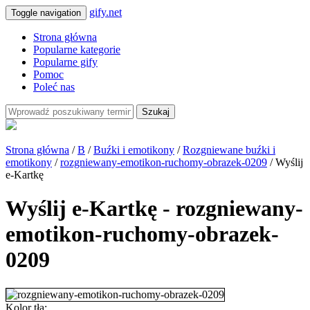
gify.net
Toggle navigation
Strona główna
Popularne kategorie
Popularne gify
Pomoc
Poleć nas
Szukaj
Strona główna
/
B
/
Buźki i emotikony
/
Rozgniewane buźki i
emotikony
/
rozgniewany-emotikon-ruchomy-obrazek-0209
/ Wyślij
e-Kartkę
Wyślij e-Kartkę - rozgniewany-
emotikon-ruchomy-obrazek-
0209
Kolor tła: