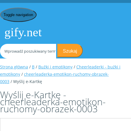
Toggle navigation
gify.net
Szukaj
Strona główna
/
B
/
Buźki i emotikony
/
Cheerleaderki - buźki i
emotikony
/
cheerleaderka-emotikon-ruchomy-obrazek-
0003
/ Wyślij e-Kartkę
Wyślij e-Kartkę -
cheerleaderka-emotikon-
ruchomy-obrazek-0003