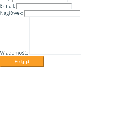
E-mail:
Nagłówek:
Wiadomość:
Podgląd