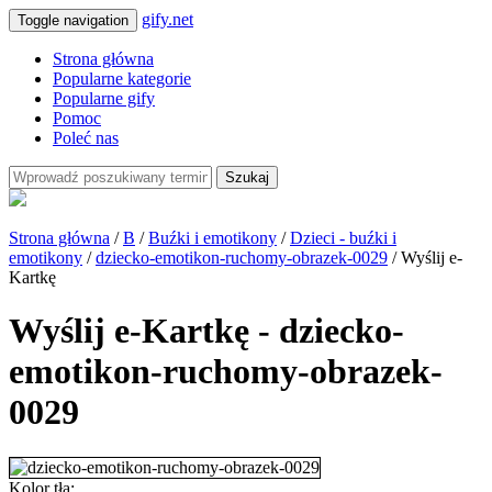
gify.net
Toggle navigation
Strona główna
Popularne kategorie
Popularne gify
Pomoc
Poleć nas
Szukaj
Strona główna
/
B
/
Buźki i emotikony
/
Dzieci - buźki i
emotikony
/
dziecko-emotikon-ruchomy-obrazek-0029
/ Wyślij e-
Kartkę
Wyślij e-Kartkę - dziecko-
emotikon-ruchomy-obrazek-
0029
Kolor tła: