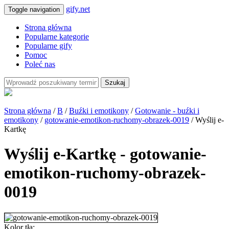
gify.net
Toggle navigation
Strona główna
Popularne kategorie
Popularne gify
Pomoc
Poleć nas
Szukaj
Strona główna
/
B
/
Buźki i emotikony
/
Gotowanie - buźki i
emotikony
/
gotowanie-emotikon-ruchomy-obrazek-0019
/ Wyślij e-
Kartkę
Wyślij e-Kartkę - gotowanie-
emotikon-ruchomy-obrazek-
0019
Kolor tła: