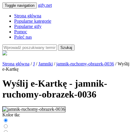
gify.net
Toggle navigation
Strona główna
Popularne kategorie
Popularne gify
Pomoc
Poleć nas
Szukaj
Strona główna
/
J
/
Jamniki
/
jamnik-ruchomy-obrazek-0036
/ Wyślij
e-Kartkę
Wyślij e-Kartkę - jamnik-
ruchomy-obrazek-0036
Kolor tła: