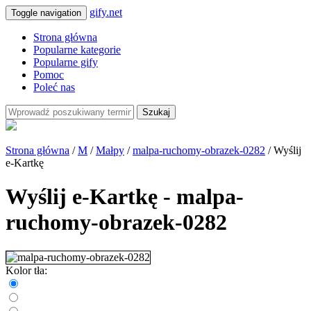
gify.net
Toggle navigation
Strona główna
Popularne kategorie
Popularne gify
Pomoc
Poleć nas
Szukaj
Strona główna
/
M
/
Małpy
/
malpa-ruchomy-obrazek-0282
/ Wyślij
e-Kartkę
Wyślij e-Kartkę - malpa-
ruchomy-obrazek-0282
Kolor tła: