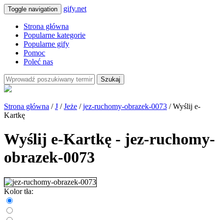
gify.net
Toggle navigation
Strona główna
Popularne kategorie
Popularne gify
Pomoc
Poleć nas
Szukaj
Strona główna
/
J
/
Jeże
/
jez-ruchomy-obrazek-0073
/ Wyślij e-
Kartkę
Wyślij e-Kartkę - jez-ruchomy-
obrazek-0073
Kolor tła: