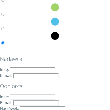
Nadawca
Imię:
E-mail:
Odbiorca
Imię:
E-mail:
Nagłówek: