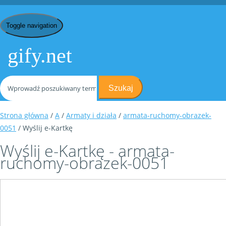
Toggle navigation
gify.net
Szukaj
Strona główna
/
A
/
Armaty i działa
/
armata-ruchomy-obrazek-
0051
/ Wyślij e-Kartkę
Wyślij e-Kartkę - armata-
ruchomy-obrazek-0051