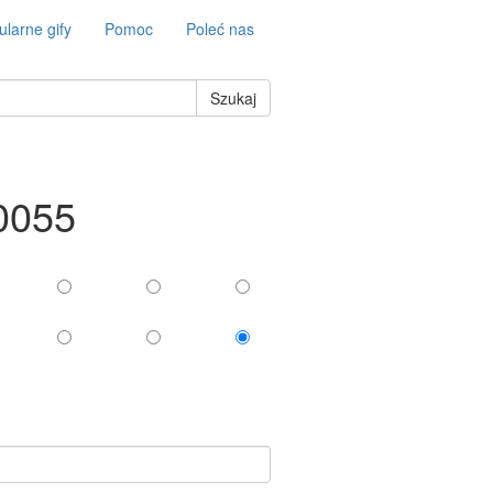
larne gify
Pomoc
Poleć nas
Szukaj
-0055