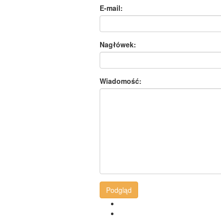
E-mail:
Nagłówek:
Wiadomość:
Podgląd