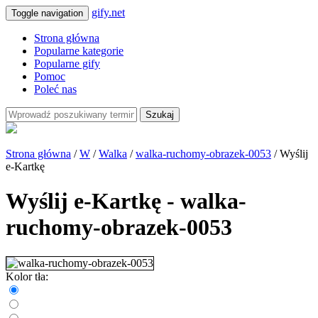
gify.net
Toggle navigation
Strona główna
Popularne kategorie
Popularne gify
Pomoc
Poleć nas
Szukaj
Strona główna
/
W
/
Walka
/
walka-ruchomy-obrazek-0053
/ Wyślij
e-Kartkę
Wyślij e-Kartkę - walka-
ruchomy-obrazek-0053
Kolor tła: