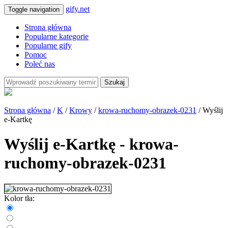
gify.net
Toggle navigation
Strona główna
Popularne kategorie
Popularne gify
Pomoc
Poleć nas
Szukaj
Strona główna
/
K
/
Krowy
/
krowa-ruchomy-obrazek-0231
/ Wyślij
e-Kartkę
Wyślij e-Kartkę - krowa-
ruchomy-obrazek-0231
Kolor tła: