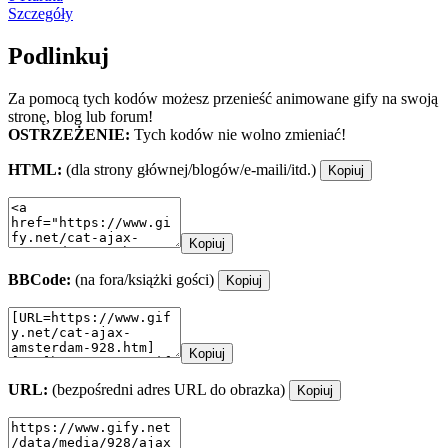
Szczegóły
Podlinkuj
Za pomocą tych kodów możesz przenieść animowane gify na swoją
stronę, blog lub forum!
OSTRZEŻENIE:
Tych kodów nie wolno zmieniać!
HTML:
(dla strony głównej/blogów/e-maili/itd.)
Kopiuj
Kopiuj
BBCode:
(na fora/książki gości)
Kopiuj
Kopiuj
URL:
(bezpośredni adres URL do obrazka)
Kopiuj