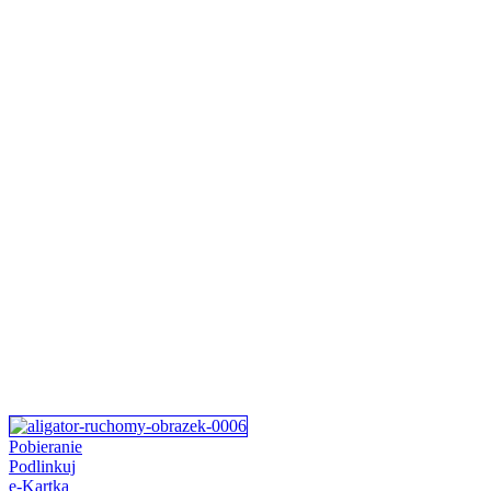
Pobieranie
Podlinkuj
e-Kartka