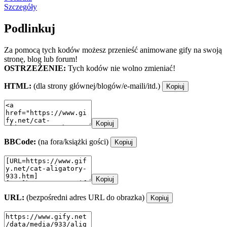
Szczegóły
Podlinkuj
Za pomocą tych kodów możesz przenieść animowane gify na swoją
stronę, blog lub forum!
OSTRZEŻENIE:
Tych kodów nie wolno zmieniać!
HTML:
(dla strony głównej/blogów/e-maili/itd.)
Kopiuj
Kopiuj
BBCode:
(na fora/książki gości)
Kopiuj
Kopiuj
URL:
(bezpośredni adres URL do obrazka)
Kopiuj