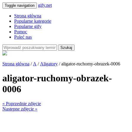
gify.net
Toggle navigation
Strona główna
Popularne kategorie
Popularne gify
Pomoc
Poleć nas
Szukaj
Strona główna
/
A
/
Aligatory
/ aligator-ruchomy-obrazek-0006
aligator-ruchomy-obrazek-
0006
« Poprzednie zdjęcie
Następne zdjęcie »