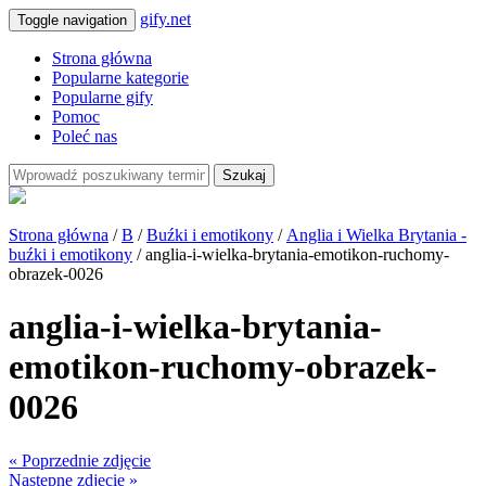
gify.net
Toggle navigation
Strona główna
Popularne kategorie
Popularne gify
Pomoc
Poleć nas
Szukaj
Strona główna
/
B
/
Buźki i emotikony
/
Anglia i Wielka Brytania -
buźki i emotikony
/ anglia-i-wielka-brytania-emotikon-ruchomy-
obrazek-0026
anglia-i-wielka-brytania-
emotikon-ruchomy-obrazek-
0026
« Poprzednie zdjęcie
Następne zdjęcie »