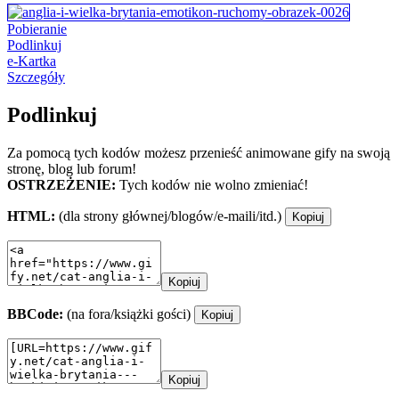
Pobieranie
Podlinkuj
e-Kartka
Szczegóły
Podlinkuj
Za pomocą tych kodów możesz przenieść animowane gify na swoją
stronę, blog lub forum!
OSTRZEŻENIE:
Tych kodów nie wolno zmieniać!
HTML:
(dla strony głównej/blogów/e-maili/itd.)
Kopiuj
Kopiuj
BBCode:
(na fora/książki gości)
Kopiuj
Kopiuj