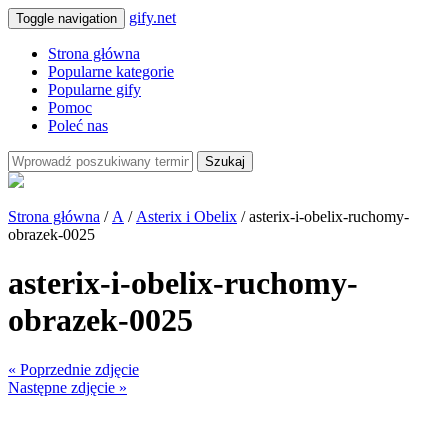
gify.net
Toggle navigation
Strona główna
Popularne kategorie
Popularne gify
Pomoc
Poleć nas
Szukaj
Strona główna
/
A
/
Asterix i Obelix
/ asterix-i-obelix-ruchomy-
obrazek-0025
asterix-i-obelix-ruchomy-
obrazek-0025
« Poprzednie zdjęcie
Następne zdjęcie »