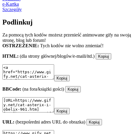
e-Kartka
Szczegóły
Podlinkuj
Za pomocą tych kodów możesz przenieść animowane gify na swoją
stronę, blog lub forum!
OSTRZEŻENIE:
Tych kodów nie wolno zmieniać!
HTML:
(dla strony głównej/blogów/e-maili/itd.)
Kopiuj
Kopiuj
BBCode:
(na fora/książki gości)
Kopiuj
Kopiuj
URL:
(bezpośredni adres URL do obrazka)
Kopiuj