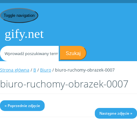
Toggle navigation
gify.net
Szukaj
Strona główna
/
B
/
Biuro
/ biuro-ruchomy-obrazek-0007
biuro-ruchomy-obrazek-0007
« Poprzednie zdjęcie
Następne zdjęcie »