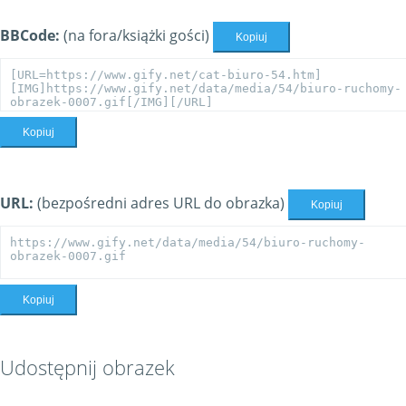
BBCode:
(na fora/książki gości)
Kopiuj
Kopiuj
URL:
(bezpośredni adres URL do obrazka)
Kopiuj
Kopiuj
Udostępnij obrazek