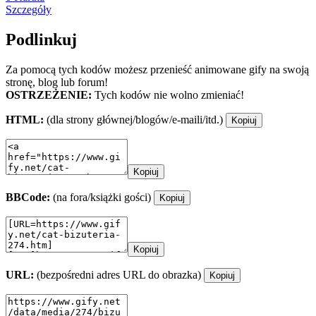
Szczegóły
Podlinkuj
Za pomocą tych kodów możesz przenieść animowane gify na swoją
stronę, blog lub forum!
OSTRZEŻENIE:
Tych kodów nie wolno zmieniać!
HTML:
(dla strony głównej/blogów/e-maili/itd.)
Kopiuj
Kopiuj
BBCode:
(na fora/książki gości)
Kopiuj
Kopiuj
URL:
(bezpośredni adres URL do obrazka)
Kopiuj