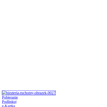
Pobieranie
Podlinkuj
e-Kartka