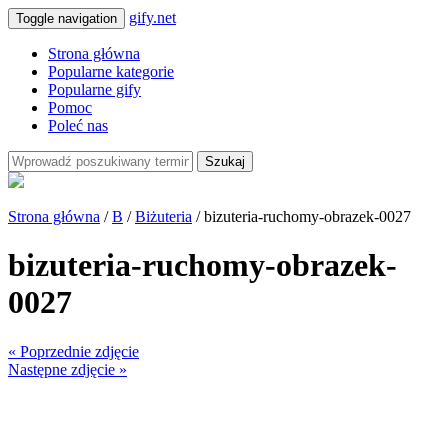
gify.net
Toggle navigation
Strona główna
Popularne kategorie
Popularne gify
Pomoc
Poleć nas
Szukaj
Strona główna
/
B
/
Biżuteria
/ bizuteria-ruchomy-obrazek-0027
bizuteria-ruchomy-obrazek-
0027
« Poprzednie zdjęcie
Następne zdjęcie »