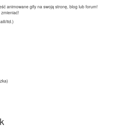
ć animowane gify na swoją stronę, blog lub forum!
 zmieniać!
li/itd.)
zka)
k