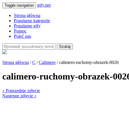
gify.net
Toggle navigation
Strona główna
Popularne kategorie
Popularne gify
Pomoc
Poleć nas
Szukaj
Strona główna
/
C
/
Calimero
/ calimero-ruchomy-obrazek-0026
calimero-ruchomy-obrazek-002
« Poprzednie zdjęcie
Następne zdjęcie »