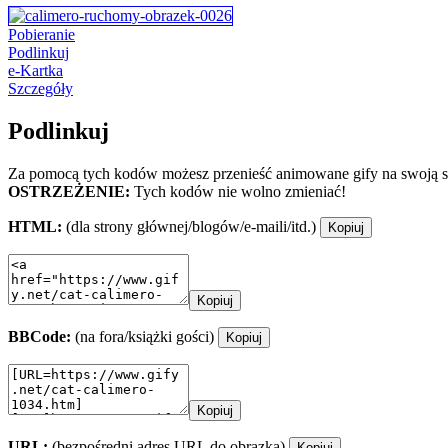
Pobieranie
Podlinkuj
e-Kartka
Szczegóły
Podlinkuj
Za pomocą tych kodów możesz przenieść animowane gify na swoją st
OSTRZEŻENIE:
Tych kodów nie wolno zmieniać!
HTML:
(dla strony głównej/blogów/e-maili/itd.)
Kopiuj
Kopiuj
BBCode:
(na fora/książki gości)
Kopiuj
Kopiuj
URL:
(bezpośredni adres URL do obrazka)
Kopiuj