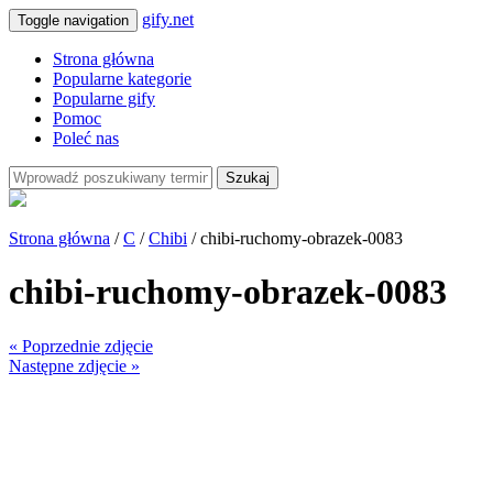
gify.net
Toggle navigation
Strona główna
Popularne kategorie
Popularne gify
Pomoc
Poleć nas
Szukaj
Strona główna
/
C
/
Chibi
/ chibi-ruchomy-obrazek-0083
chibi-ruchomy-obrazek-0083
« Poprzednie zdjęcie
Następne zdjęcie »