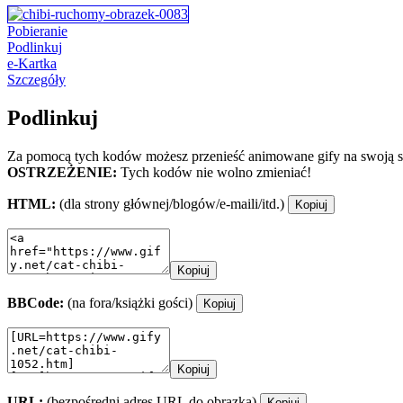
Pobieranie
Podlinkuj
e-Kartka
Szczegóły
Podlinkuj
Za pomocą tych kodów możesz przenieść animowane gify na swoją st
OSTRZEŻENIE:
Tych kodów nie wolno zmieniać!
HTML:
(dla strony głównej/blogów/e-maili/itd.)
Kopiuj
Kopiuj
BBCode:
(na fora/książki gości)
Kopiuj
Kopiuj
URL:
(bezpośredni adres URL do obrazka)
Kopiuj