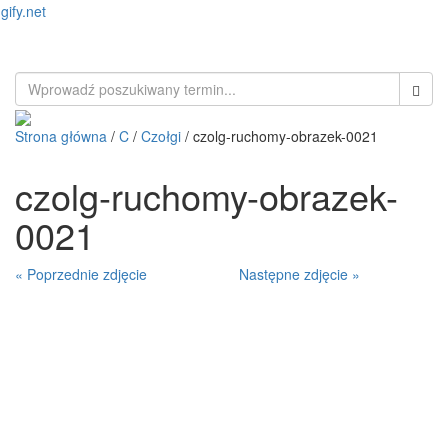
gify.net
Toggl
naviga
Strona główna
/
C
/
Czołgi
/ czolg-ruchomy-obrazek-0021
czolg-ruchomy-obrazek-
0021
« Poprzednie zdjęcie
Następne zdjęcie »