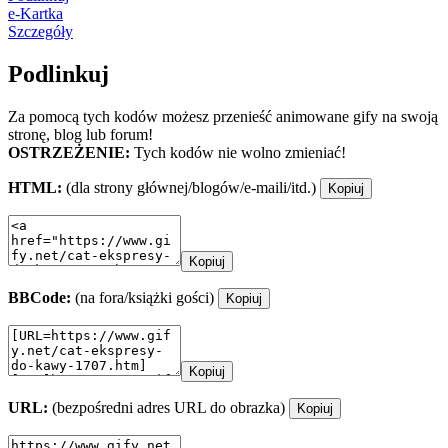
e-Kartka
Szczegóły
Podlinkuj
Za pomocą tych kodów możesz przenieść animowane gify na swoją
stronę, blog lub forum!
OSTRZEŻENIE:
Tych kodów nie wolno zmieniać!
HTML:
(dla strony głównej/blogów/e-maili/itd.)
Kopiuj
Kopiuj
BBCode:
(na fora/książki gości)
Kopiuj
Kopiuj
URL:
(bezpośredni adres URL do obrazka)
Kopiuj