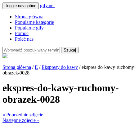
gify.net
Toggle navigation
Strona główna
Popularne kategorie
Popularne gify
Pomoc
Poleć nas
Szukaj
Strona główna
/
E
/
Ekspresy do kawy
/ ekspres-do-kawy-ruchomy-
obrazek-0028
ekspres-do-kawy-ruchomy-
obrazek-0028
« Poprzednie zdjęcie
Następne zdjęcie »