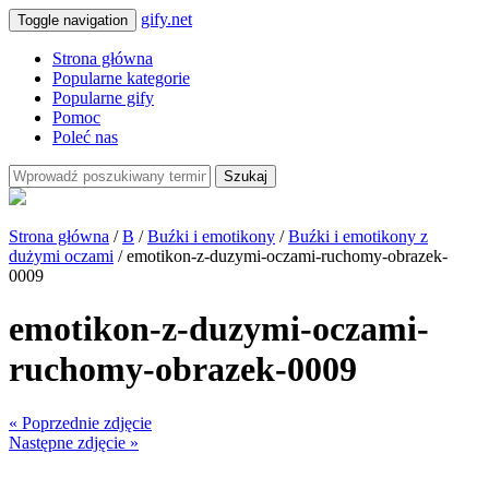
gify.net
Toggle navigation
Strona główna
Popularne kategorie
Popularne gify
Pomoc
Poleć nas
Szukaj
Strona główna
/
B
/
Buźki i emotikony
/
Buźki i emotikony z
dużymi oczami
/ emotikon-z-duzymi-oczami-ruchomy-obrazek-
0009
emotikon-z-duzymi-oczami-
ruchomy-obrazek-0009
« Poprzednie zdjęcie
Następne zdjęcie »