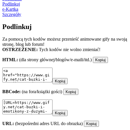
Podlinkuj
e-Kartka
Szczegóły
Podlinkuj
Za pomocą tych kodów możesz przenieść animowane gify na swoją
stronę, blog lub forum!
OSTRZEŻENIE:
Tych kodów nie wolno zmieniać!
HTML:
(dla strony głównej/blogów/e-maili/itd.)
Kopiuj
Kopiuj
BBCode:
(na fora/książki gości)
Kopiuj
Kopiuj
URL:
(bezpośredni adres URL do obrazka)
Kopiuj