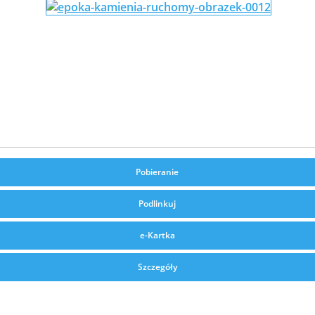
Pobieranie
Podlinkuj
e-Kartka
Szczegóły