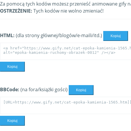
Za pomocą tych kodów możesz przenieść animowane gify na 
OSTRZEŻENIE:
Tych kodów nie wolno zmieniać!
HTML:
(dla strony głównej/blogów/e-maili/itd.)
Kopiuj
Kopiuj
BBCode:
(na fora/książki gości)
Kopiuj
Kopiuj