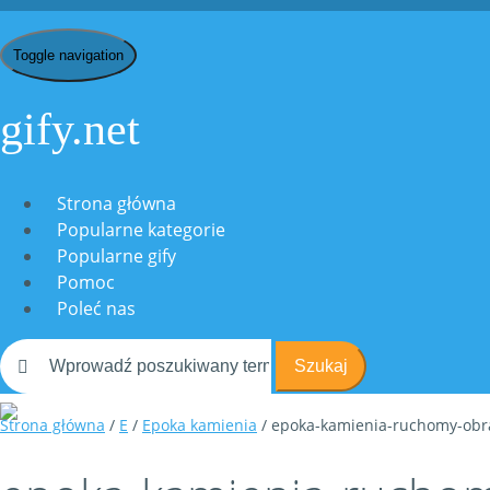
Toggle navigation
gify.net
Strona główna
Popularne kategorie
Popularne gify
Pomoc
Poleć nas
Szukaj
Strona główna
/
E
/
Epoka kamienia
/ epoka-kamienia-ruchomy-obr