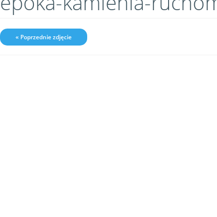
epoka-kamienia-rucho
« Poprzednie zdjęcie