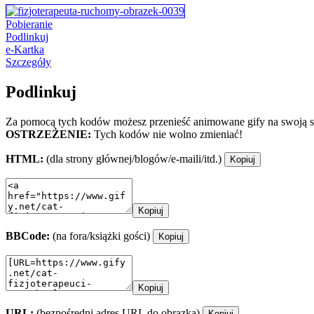
Pobieranie
Podlinkuj
e-Kartka
Szczegóły
Podlinkuj
Za pomocą tych kodów możesz przenieść animowane gify na swoją st
OSTRZEŻENIE:
Tych kodów nie wolno zmieniać!
HTML:
(dla strony głównej/blogów/e-maili/itd.)
Kopiuj
Kopiuj
BBCode:
(na fora/książki gości)
Kopiuj
Kopiuj
URL:
(bezpośredni adres URL do obrazka)
Kopiuj