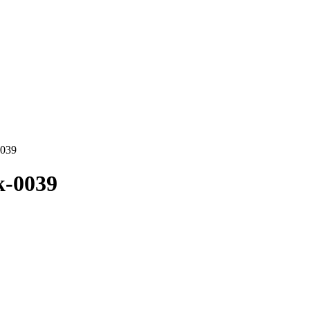
0039
k-0039