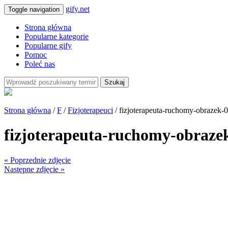
gify.net
Toggle navigation
Strona główna
Popularne kategorie
Popularne gify
Pomoc
Poleć nas
Szukaj
Strona główna
/
F
/
Fizjoterapeuci
/ fizjoterapeuta-ruchomy-obrazek-
fizjoterapeuta-ruchomy-obraze
« Poprzednie zdjęcie
Następne zdjęcie »