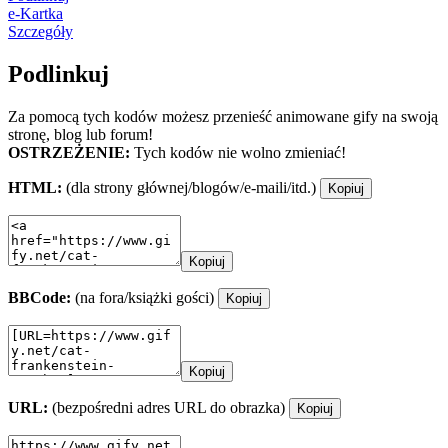
e-Kartka
Szczegóły
Podlinkuj
Za pomocą tych kodów możesz przenieść animowane gify na swoją
stronę, blog lub forum!
OSTRZEŻENIE:
Tych kodów nie wolno zmieniać!
HTML:
(dla strony głównej/blogów/e-maili/itd.)
Kopiuj
Kopiuj
BBCode:
(na fora/książki gości)
Kopiuj
Kopiuj
URL:
(bezpośredni adres URL do obrazka)
Kopiuj