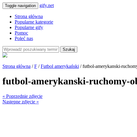
gify.net
Toggle navigation
Strona główna
Popularne kategorie
Popularne gify
Pomoc
Poleć nas
Szukaj
Strona główna
/
F
/
Futbol amerykański
/ futbol-amerykanski-ruchom
futbol-amerykanski-ruchomy-o
« Poprzednie zdjęcie
Następne zdjęcie »