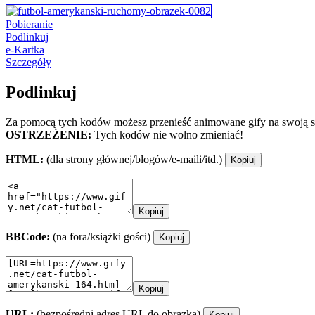
Pobieranie
Podlinkuj
e-Kartka
Szczegóły
Podlinkuj
Za pomocą tych kodów możesz przenieść animowane gify na swoją st
OSTRZEŻENIE:
Tych kodów nie wolno zmieniać!
HTML:
(dla strony głównej/blogów/e-maili/itd.)
Kopiuj
Kopiuj
BBCode:
(na fora/książki gości)
Kopiuj
Kopiuj
URL:
(bezpośredni adres URL do obrazka)
Kopiuj