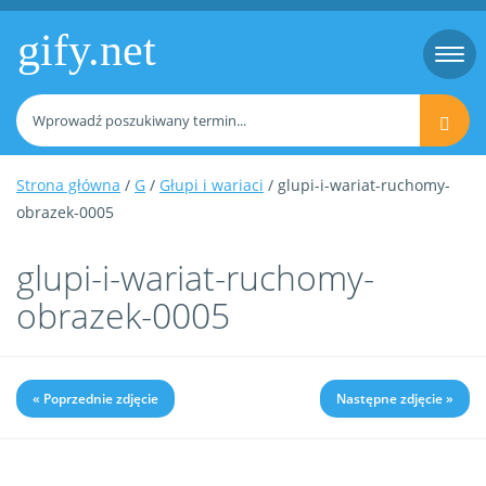
gify.net
Togg
navi
Strona główna
/
G
/
Głupi i wariaci
/ glupi-i-wariat-ruchomy-
obrazek-0005
glupi-i-wariat-ruchomy-
obrazek-0005
« Poprzednie zdjęcie
Następne zdjęcie »