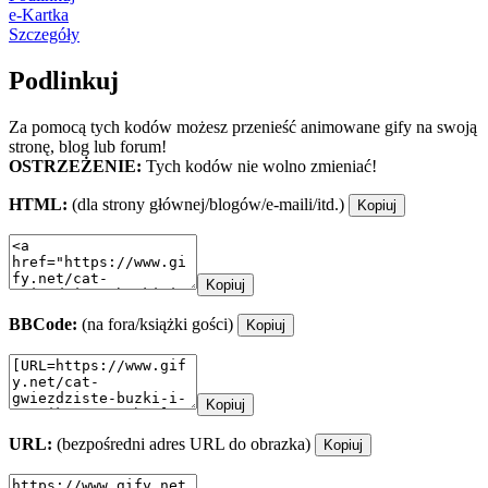
e-Kartka
Szczegóły
Podlinkuj
Za pomocą tych kodów możesz przenieść animowane gify na swoją
stronę, blog lub forum!
OSTRZEŻENIE:
Tych kodów nie wolno zmieniać!
HTML:
(dla strony głównej/blogów/e-maili/itd.)
Kopiuj
Kopiuj
BBCode:
(na fora/książki gości)
Kopiuj
Kopiuj
URL:
(bezpośredni adres URL do obrazka)
Kopiuj