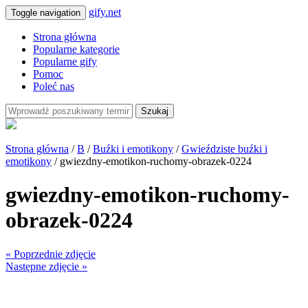
gify.net
Toggle navigation
Strona główna
Popularne kategorie
Popularne gify
Pomoc
Poleć nas
Szukaj
Strona główna
/
B
/
Buźki i emotikony
/
Gwieździste buźki i
emotikony
/ gwiezdny-emotikon-ruchomy-obrazek-0224
gwiezdny-emotikon-ruchomy-
obrazek-0224
« Poprzednie zdjęcie
Następne zdjęcie »