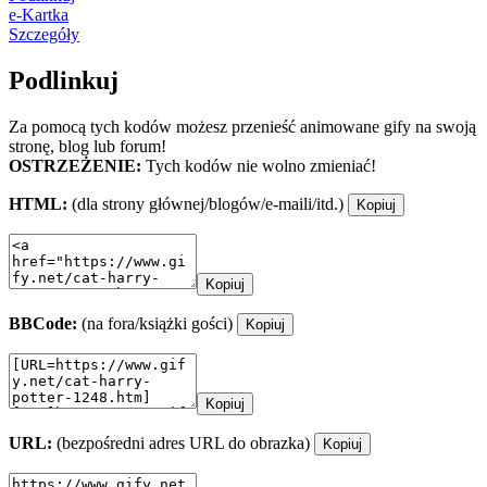
e-Kartka
Szczegóły
Podlinkuj
Za pomocą tych kodów możesz przenieść animowane gify na swoją
stronę, blog lub forum!
OSTRZEŻENIE:
Tych kodów nie wolno zmieniać!
HTML:
(dla strony głównej/blogów/e-maili/itd.)
Kopiuj
Kopiuj
BBCode:
(na fora/książki gości)
Kopiuj
Kopiuj
URL:
(bezpośredni adres URL do obrazka)
Kopiuj