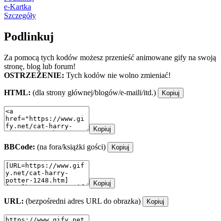
e-Kartka
Szczegóły
Podlinkuj
Za pomocą tych kodów możesz przenieść animowane gify na swoją
stronę, blog lub forum!
OSTRZEŻENIE:
Tych kodów nie wolno zmieniać!
HTML:
(dla strony głównej/blogów/e-maili/itd.)
Kopiuj
Kopiuj
BBCode:
(na fora/książki gości)
Kopiuj
Kopiuj
URL:
(bezpośredni adres URL do obrazka)
Kopiuj