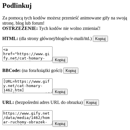
Podlinkuj
Za pomocą tych kodów możesz przenieść animowane gify na swoją
stronę, blog lub forum!
OSTRZEŻENIE:
Tych kodów nie wolno zmieniać!
HTML:
(dla strony głównej/blogów/e-maili/itd.)
Kopiuj
Kopiuj
BBCode:
(na fora/książki gości)
Kopiuj
Kopiuj
URL:
(bezpośredni adres URL do obrazka)
Kopiuj
Kopiuj