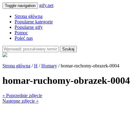
gify.net
Toggle navigation
Strona główna
Popularne kategorie
Popularne gify
Pomoc
Poleć nas
Szukaj
Strona główna
/
H
/
Homary
/ homar-ruchomy-obrazek-0004
homar-ruchomy-obrazek-0004
« Poprzednie zdjęcie
Następne zdjęcie »