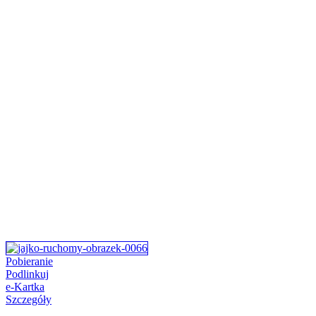
Pobieranie
Podlinkuj
e-Kartka
Szczegóły