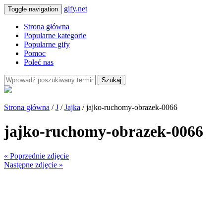
gify.net
Toggle navigation
Strona główna
Popularne kategorie
Popularne gify
Pomoc
Poleć nas
Szukaj
Strona główna
/
J
/
Jajka
/ jajko-ruchomy-obrazek-0066
jajko-ruchomy-obrazek-0066
« Poprzednie zdjęcie
Następne zdjęcie »