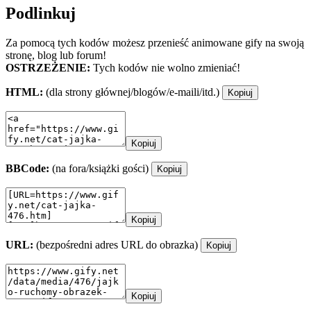
Podlinkuj
Za pomocą tych kodów możesz przenieść animowane gify na swoją
stronę, blog lub forum!
OSTRZEŻENIE:
Tych kodów nie wolno zmieniać!
HTML:
(dla strony głównej/blogów/e-maili/itd.)
Kopiuj
Kopiuj
BBCode:
(na fora/książki gości)
Kopiuj
Kopiuj
URL:
(bezpośredni adres URL do obrazka)
Kopiuj
Kopiuj