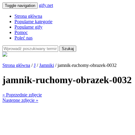
gify.net
Toggle navigation
Strona główna
Popularne kategorie
Popularne gify
Pomoc
Poleć nas
Szukaj
Strona główna
/
J
/
Jamniki
/ jamnik-ruchomy-obrazek-0032
jamnik-ruchomy-obrazek-0032
« Poprzednie zdjęcie
Następne zdjęcie »