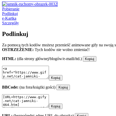
Pobieranie
Podlinkuj
e-Kartka
Szczegóły
Podlinkuj
Za pomocą tych kodów możesz przenieść animowane gify na swoją st
OSTRZEŻENIE:
Tych kodów nie wolno zmieniać!
HTML:
(dla strony głównej/blogów/e-maili/itd.)
Kopiuj
Kopiuj
BBCode:
(na fora/książki gości)
Kopiuj
Kopiuj
URL:
(bezpośredni adres URL do obrazka)
Kopiuj