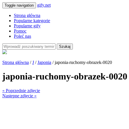
gify.net
Toggle navigation
Strona główna
Popularne kategorie
Popularne gify
Pomoc
Poleć nas
Szukaj
Strona główna
/
J
/
Japonia
/ japonia-ruchomy-obrazek-0020
japonia-ruchomy-obrazek-0020
« Poprzednie zdjęcie
Następne zdjęcie »