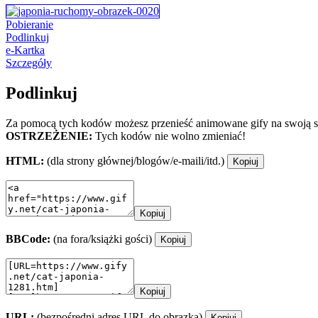
Pobieranie
Podlinkuj
e-Kartka
Szczegóły
Podlinkuj
Za pomocą tych kodów możesz przenieść animowane gify na swoją st
OSTRZEŻENIE:
Tych kodów nie wolno zmieniać!
HTML:
(dla strony głównej/blogów/e-maili/itd.)
Kopiuj
Kopiuj
BBCode:
(na fora/książki gości)
Kopiuj
Kopiuj
URL:
(bezpośredni adres URL do obrazka)
Kopiuj