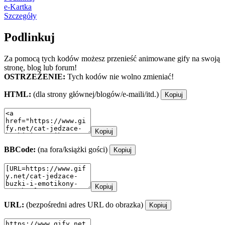
e-Kartka
Szczegóły
Podlinkuj
Za pomocą tych kodów możesz przenieść animowane gify na swoją
stronę, blog lub forum!
OSTRZEŻENIE:
Tych kodów nie wolno zmieniać!
HTML:
(dla strony głównej/blogów/e-maili/itd.)
Kopiuj
Kopiuj
BBCode:
(na fora/książki gości)
Kopiuj
Kopiuj
URL:
(bezpośredni adres URL do obrazka)
Kopiuj