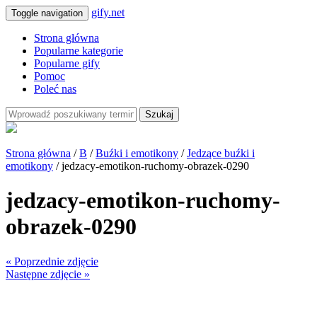
gify.net
Toggle navigation
Strona główna
Popularne kategorie
Popularne gify
Pomoc
Poleć nas
Szukaj
Strona główna
/
B
/
Buźki i emotikony
/
Jedzące buźki i
emotikony
/ jedzacy-emotikon-ruchomy-obrazek-0290
jedzacy-emotikon-ruchomy-
obrazek-0290
« Poprzednie zdjęcie
Następne zdjęcie »