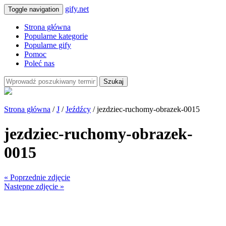
gify.net
Toggle navigation
Strona główna
Popularne kategorie
Popularne gify
Pomoc
Poleć nas
Szukaj
Strona główna
/
J
/
Jeźdźcy
/ jezdziec-ruchomy-obrazek-0015
jezdziec-ruchomy-obrazek-
0015
« Poprzednie zdjęcie
Następne zdjęcie »