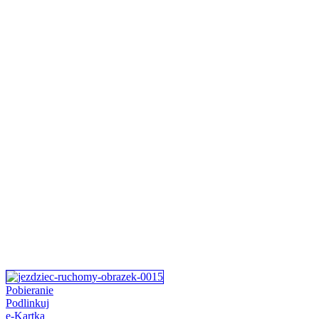
Pobieranie
Podlinkuj
e-Kartka