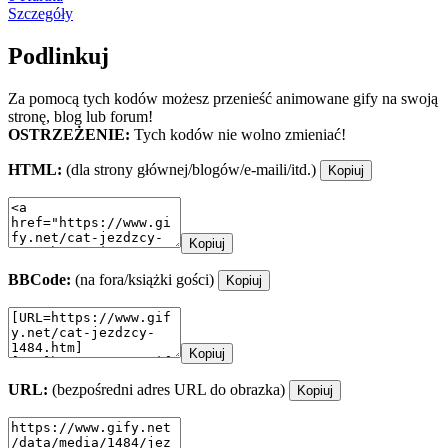
Szczegóły
Podlinkuj
Za pomocą tych kodów możesz przenieść animowane gify na swoją
stronę, blog lub forum!
OSTRZEŻENIE:
Tych kodów nie wolno zmieniać!
HTML:
(dla strony głównej/blogów/e-maili/itd.)
Kopiuj
Kopiuj
BBCode:
(na fora/książki gości)
Kopiuj
Kopiuj
URL:
(bezpośredni adres URL do obrazka)
Kopiuj