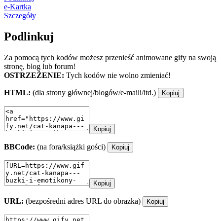
e-Kartka
Szczegóły
Podlinkuj
Za pomocą tych kodów możesz przenieść animowane gify na swoją
stronę, blog lub forum!
OSTRZEŻENIE:
Tych kodów nie wolno zmieniać!
HTML:
(dla strony głównej/blogów/e-maili/itd.)
Kopiuj
Kopiuj
BBCode:
(na fora/książki gości)
Kopiuj
Kopiuj
URL:
(bezpośredni adres URL do obrazka)
Kopiuj