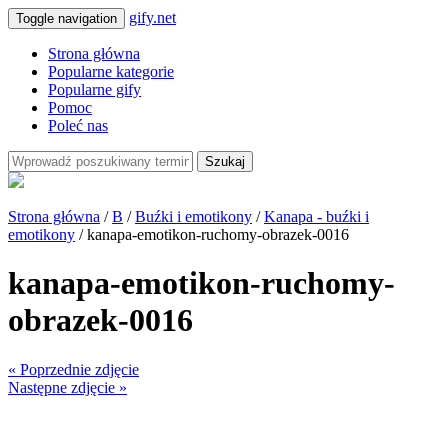
gify.net
Toggle navigation
Strona główna
Popularne kategorie
Popularne gify
Pomoc
Poleć nas
Szukaj
Strona główna
/
B
/
Buźki i emotikony
/
Kanapa - buźki i
emotikony
/ kanapa-emotikon-ruchomy-obrazek-0016
kanapa-emotikon-ruchomy-
obrazek-0016
« Poprzednie zdjęcie
Następne zdjęcie »