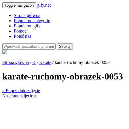
gify.net
Toggle navigation
Strona główna
Popularne kategorie
Popularne gify
Pomoc
Poleć nas
Szukaj
Strona główna
/
K
/
Karate
/ karate-ruchomy-obrazek-0053
karate-ruchomy-obrazek-0053
« Poprzednie zdjęcie
Następne zdjęcie »