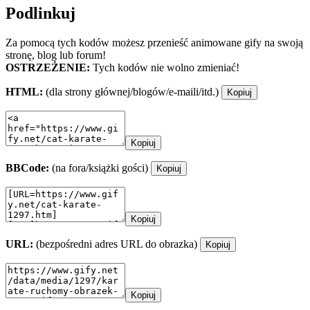
Podlinkuj
Za pomocą tych kodów możesz przenieść animowane gify na swoją
stronę, blog lub forum!
OSTRZEŻENIE:
Tych kodów nie wolno zmieniać!
HTML:
(dla strony głównej/blogów/e-maili/itd.)
Kopiuj
Kopiuj
BBCode:
(na fora/książki gości)
Kopiuj
Kopiuj
URL:
(bezpośredni adres URL do obrazka)
Kopiuj
Kopiuj