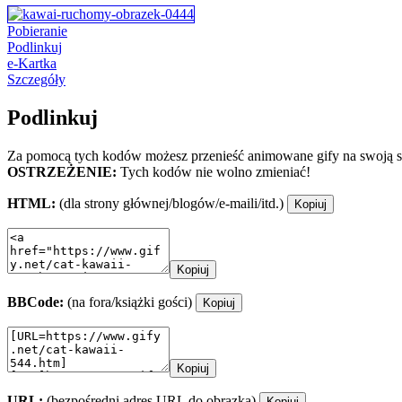
Pobieranie
Podlinkuj
e-Kartka
Szczegóły
Podlinkuj
Za pomocą tych kodów możesz przenieść animowane gify na swoją st
OSTRZEŻENIE:
Tych kodów nie wolno zmieniać!
HTML:
(dla strony głównej/blogów/e-maili/itd.)
Kopiuj
Kopiuj
BBCode:
(na fora/książki gości)
Kopiuj
Kopiuj
URL:
(bezpośredni adres URL do obrazka)
Kopiuj