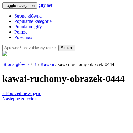
gify.net
Toggle navigation
Strona główna
Popularne kategorie
Popularne gify
Pomoc
Poleć nas
Szukaj
Strona główna
/
K
/
Kawaii
/ kawai-ruchomy-obrazek-0444
kawai-ruchomy-obrazek-0444
« Poprzednie zdjęcie
Następne zdjęcie »