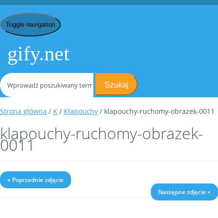
Toggle navigation
gify.net
Szukaj
Strona główna
/
K
/
Kłapouchy
/ klapouchy-ruchomy-obrazek-0011
klapouchy-ruchomy-obrazek-
0011
« Poprzednie zdjęcie
Następne zdjęcie »