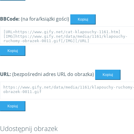
BBCode:
(na fora/książki gości)
Kopiuj
Kopiuj
URL:
(bezpośredni adres URL do obrazka)
Kopiuj
Kopiuj
Udostępnij obrazek