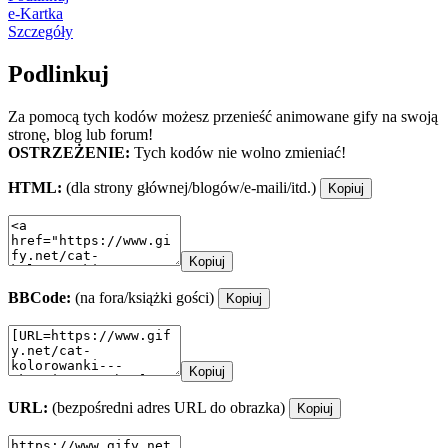
e-Kartka
Szczegóły
Podlinkuj
Za pomocą tych kodów możesz przenieść animowane gify na swoją
stronę, blog lub forum!
OSTRZEŻENIE:
Tych kodów nie wolno zmieniać!
HTML:
(dla strony głównej/blogów/e-maili/itd.)
Kopiuj
Kopiuj
BBCode:
(na fora/książki gości)
Kopiuj
Kopiuj
URL:
(bezpośredni adres URL do obrazka)
Kopiuj