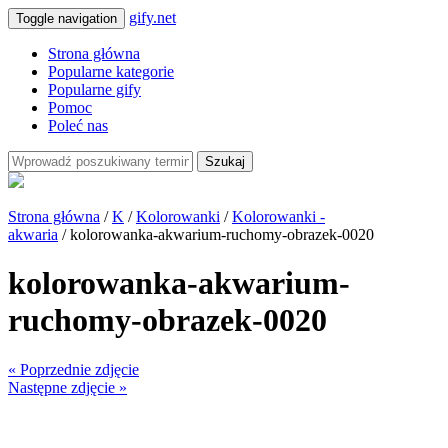
gify.net
Toggle navigation
Strona główna
Popularne kategorie
Popularne gify
Pomoc
Poleć nas
Szukaj
Strona główna
/
K
/
Kolorowanki
/
Kolorowanki -
akwaria
/ kolorowanka-akwarium-ruchomy-obrazek-0020
kolorowanka-akwarium-
ruchomy-obrazek-0020
« Poprzednie zdjęcie
Następne zdjęcie »