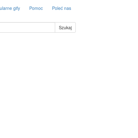
larne gify
Pomoc
Poleć nas
Szukaj
5