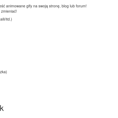
ć animowane gify na swoją stronę, blog lub forum!
 zmieniać!
li/itd.)
zka)
k