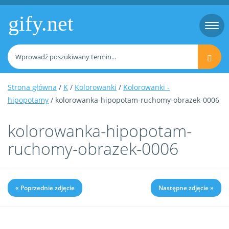
gify.net
Togg
navi
Strona główna
/
K
/
Kolorowanki
/
Kolorowanki -
hipopotamy
/ kolorowanka-hipopotam-ruchomy-obrazek-0006
kolorowanka-hipopotam-
ruchomy-obrazek-0006
« Poprzednie zdjęcie
Następne zdjęcie »