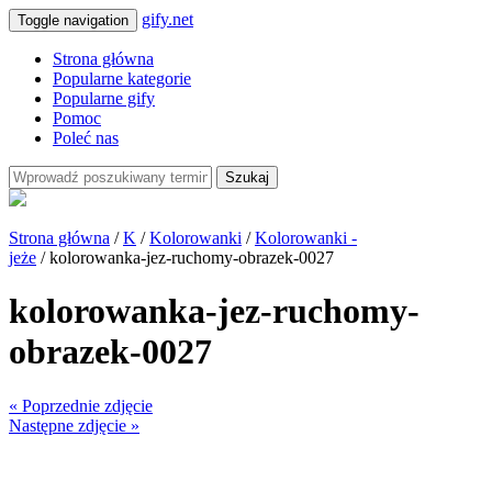
gify.net
Toggle navigation
Strona główna
Popularne kategorie
Popularne gify
Pomoc
Poleć nas
Szukaj
Strona główna
/
K
/
Kolorowanki
/
Kolorowanki -
jeże
/ kolorowanka-jez-ruchomy-obrazek-0027
kolorowanka-jez-ruchomy-
obrazek-0027
« Poprzednie zdjęcie
Następne zdjęcie »