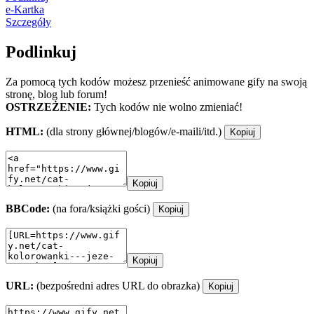
e-Kartka
Szczegóły
Podlinkuj
Za pomocą tych kodów możesz przenieść animowane gify na swoją
stronę, blog lub forum!
OSTRZEŻENIE:
Tych kodów nie wolno zmieniać!
HTML:
(dla strony głównej/blogów/e-maili/itd.)
Kopiuj
Kopiuj
BBCode:
(na fora/książki gości)
Kopiuj
Kopiuj
URL:
(bezpośredni adres URL do obrazka)
Kopiuj