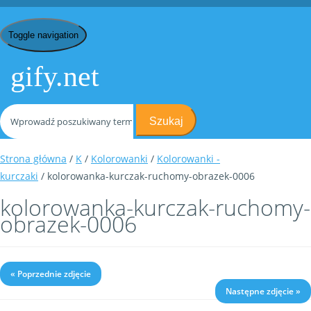
Toggle navigation
gify.net
Szukaj
Strona główna
/
K
/
Kolorowanki
/
Kolorowanki -
kurczaki
/ kolorowanka-kurczak-ruchomy-obrazek-0006
kolorowanka-kurczak-ruchomy-
obrazek-0006
« Poprzednie zdjęcie
Następne zdjęcie »