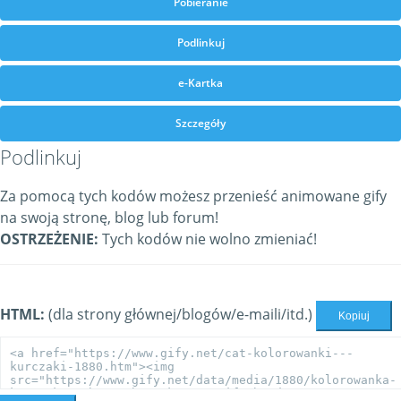
Pobieranie
Podlinkuj
e-Kartka
Szczegóły
Podlinkuj
Za pomocą tych kodów możesz przenieść animowane gify
na swoją stronę, blog lub forum!
OSTRZEŻENIE:
Tych kodów nie wolno zmieniać!
HTML:
(dla strony głównej/blogów/e-maili/itd.)
Kopiuj