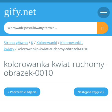
gify.net
Togg
navi
Strona główna
/
K
/
Kolorowanki
/
Kolorowanki -
kwiaty
/ kolorowanka-kwiat-ruchomy-obrazek-0010
kolorowanka-kwiat-ruchomy-
obrazek-0010
« Poprzednie zdjęcie
Następne zdjęcie »