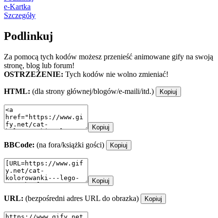
e-Kartka
Szczegóły
Podlinkuj
Za pomocą tych kodów możesz przenieść animowane gify na swoją
stronę, blog lub forum!
OSTRZEŻENIE:
Tych kodów nie wolno zmieniać!
HTML:
(dla strony głównej/blogów/e-maili/itd.)
Kopiuj
Kopiuj
BBCode:
(na fora/książki gości)
Kopiuj
Kopiuj
URL:
(bezpośredni adres URL do obrazka)
Kopiuj