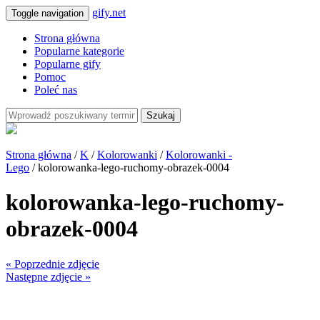
gify.net
Toggle navigation
Strona główna
Popularne kategorie
Popularne gify
Pomoc
Poleć nas
Szukaj
Strona główna
/
K
/
Kolorowanki
/
Kolorowanki -
Lego
/ kolorowanka-lego-ruchomy-obrazek-0004
kolorowanka-lego-ruchomy-
obrazek-0004
« Poprzednie zdjęcie
Następne zdjęcie »